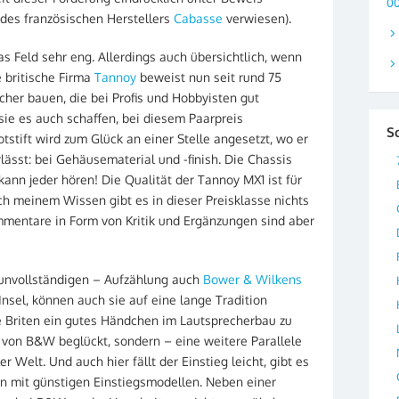
0
r des französischen Herstellers
Cabasse
verwiesen).
as Feld sehr eng. Allerdings auch übersichtlich, wenn
 britische Firma
Tannoy
beweist nun seit rund 75
cher bauen, die bei Profis und Hobbyisten gut
ie es auch schaffen, bei diesem Paarpreis
S
stift wird zum Glück an einer Stelle angesetzt, wo er
ässt: bei Gehäusematerial und -finish. Die Chassis
kann jeder hören! Die Qualität der Tannoy MX1 ist für
ch meinem Wissen gibt es in dieser Preisklasse nichts
ommentare in Form von Kritik und Ergänzungen sind aber
g unvollständigen – Aufzählung auch
Bower & Wilkens
Insel, können auch sie auf eine lange Tradition
e Briten ein gutes Händchen im Lautsprecherbau zu
 von B&W beglückt, sondern – eine weitere Parallele
r Welt. Und auch hier fällt der Einstieg leicht, gibt es
n mit günstigen Einstiegsmodellen. Neben einer