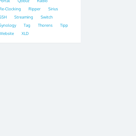
Portal
Qobuz
Radio
Re-Clocking
Ripper
Sirius
SSH
Streaming
Switch
Synology
Tag
Thorens
Tipp
Website
XLD