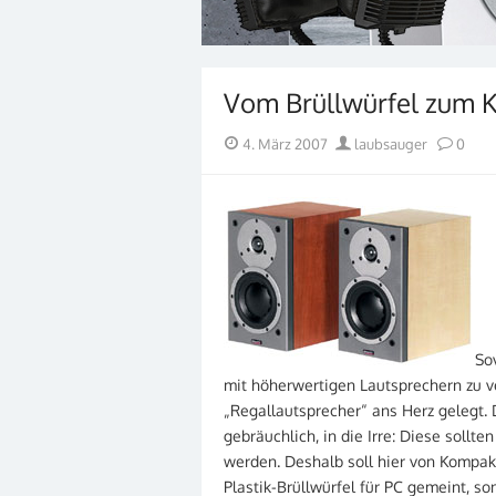
Vom Brüllwürfel zum 
Posted
Author
4. März 2007
laubsauger
0
on
So
mit höherwertigen Lautsprechern zu v
„Regallautsprecher“ ans Herz gelegt. 
gebräuchlich, in die Irre: Diese sollt
werden. Deshalb soll hier von Kompakt
Plastik-Brüllwürfel für PC gemeint, s