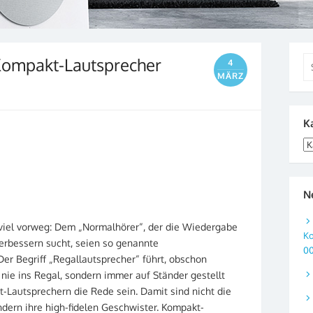
Kompakt-Lautsprecher
Se
4
for
MÄRZ
K
Ka
N
viel vorweg: Dem „Normalhörer“, der die Wiedergabe
Ko
erbessern sucht, seien so genannte
0
Der Begriff „Regallautsprecher“ führt, obschon
en nie ins Regal, sondern immer auf Ständer gestellt
-Lautsprechern die Rede sein. Damit sind nicht die
ondern ihre high-fidelen Geschwister. Kompakt-