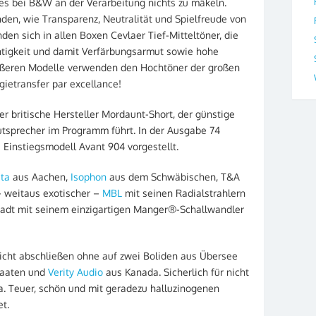
 es bei B&W an der Verarbeitung nichts zu mäkeln.
den, wie Transparenz, Neutralität und Spielfreude von
den sich in allen Boxen Cevlaer Tief-Mitteltöner, die
ichtigkeit und damit Verfärbungsarmut sowie hohe
ößeren Modelle verwenden den Hochtöner der großen
gietransfer par excellance!
er britische Hersteller Mordaunt-Short, der günstige
tsprecher im Programm führt. In der Ausgabe 74
 Einstiegsmodell Avant 904 vorgestellt.
ta
aus Aachen,
Isophon
aus dem Schwäbischen, T&A
– weitaus exotischer –
MBL
mit seinen Radialstrahlern
tadt mit seinem einzigartigen Manger®-Schallwandler
icht abschließen ohne auf zwei Boliden aus Übersee
taaten und
Verity Audio
aus Kanada. Sicherlich für nicht
a. Teuer, schön und mit geradezu halluzinogenen
t.