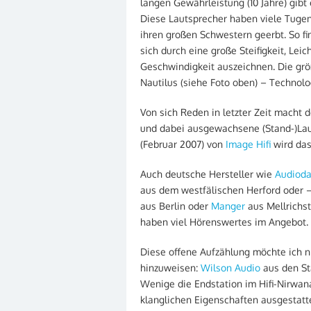
langen Gewährleistung (10 Jahre) gibt
Diese Lautsprecher haben viele Tugen
ihren großen Schwestern geerbt. So fin
sich durch eine große Steifigkeit, Le
Geschwindigkeit auszeichnen. Die gr
Nautilus (siehe Foto oben) – Technolo
Von sich Reden in letzter Zeit macht d
und dabei ausgewachsene (Stand-)Lau
(Februar 2007) von
Image Hifi
wird das
Auch deutsche Hersteller wie
Audioda
aus dem westfälischen Herford oder 
aus Berlin oder
Manger
aus Mellrichs
haben viel Hörenswertes im Angebot.
Diese offene Aufzählung möchte ich n
hinzuweisen:
Wilson Audio
aus den S
Wenige die Endstation im Hifi-Nirwan
klanglichen Eigenschaften ausgestatte