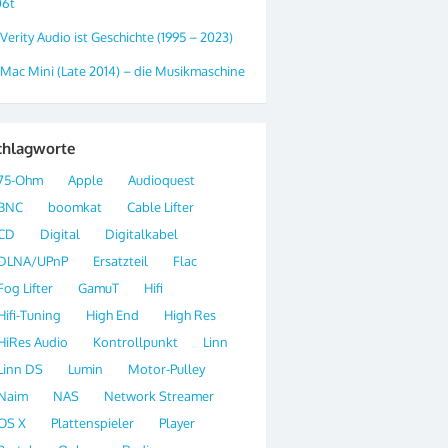
06t
Verity Audio ist Geschichte (1995 – 2023)
Mac Mini (Late 2014) – die Musikmaschine
chlagworte
75-Ohm
Apple
Audioquest
BNC
boomkat
Cable Lifter
CD
Digital
Digitalkabel
DLNA/UPnP
Ersatzteil
Flac
Fog Lifter
GamuT
Hifi
Hifi-Tuning
High End
High Res
HiRes Audio
Kontrollpunkt
Linn
Linn DS
Lumin
Motor-Pulley
Naim
NAS
Network Streamer
OS X
Plattenspieler
Player