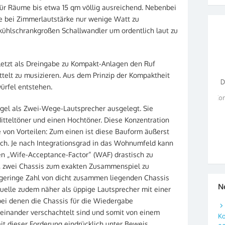
für Räume bis etwa 15 qm völlig ausreichend. Nebenbei
e bei Zimmerlautstärke nur wenige Watt zu
 kühlschrankgroßen Schallwandler um ordentlich laut zu
letzt als Dreingabe zu Kompakt-Anlagen den Ruf
elt zu musizieren. Aus dem Prinzip der Kompaktheit
ürfel entstehen.
egel als Zwei-Wege-Lautsprecher ausgelegt. Sie
itteltöner und einen Hochtöner. Diese Konzentration
 von Vorteilen: Zum einen ist diese Bauform äußerst
h. Je nach Integrationsgrad in das Wohnumfeld kann
en „Wife-Acceptance-Factor“ (WAF) drastisch zu
r, zwei Chassis zum exakten Zusammenspiel zu
 geringe Zahl von dicht zusammen liegenden Chassis
N
elle zudem näher als üppige Lautsprecher mit einer
 bei denen die Chassis für die Wiedergabe
neinander verschachtelt sind und somit von einem
Ko
eit dieser Forderung eindrücklich unter Beweis