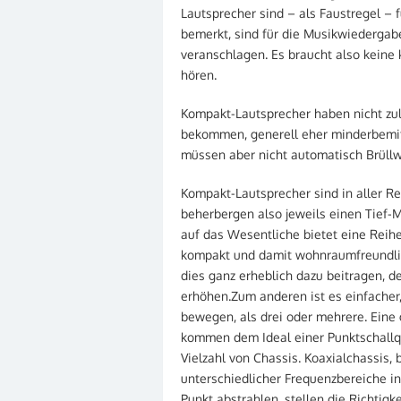
Lautsprecher sind – als Faustregel – 
bemerkt, sind für die Musikwiedergab
veranschlagen. Es braucht also keine
hören.
Kompakt-Lautsprecher haben nicht zu
bekommen, generell eher minderbemitt
müssen aber nicht automatisch Brüllw
Kompakt-Lautsprecher sind in aller R
beherbergen also jeweils einen Tief-M
auf das Wesentliche bietet eine Reihe
kompakt und damit wohnraumfreundlic
dies ganz erheblich dazu beitragen, d
erhöhen.Zum anderen ist es einfache
bewegen, als drei oder mehrere. Eine
kommen dem Ideal einer Punktschallqu
Vielzahl von Chassis. Koaxialchassis,
unterschiedlicher Frequenzbereiche i
Punkt abstrahlen, stellen die Richtigk