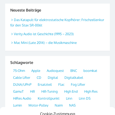
Neueste Beiträge
Das Katapult für elektrostatische Kopfhörer: Frischzellenkur
für den Stax SR-006t
Verity Audio ist Geschichte (1995 – 2023)
Mac Mini (Late 2014) – die Musikmaschine
Schlagworte
75-Ohm
Apple
Audioquest
BNC
boomkat
Cable Lifter
CD
Digital
Digitalkabel
DLNA/UPnP
Ersatzteil
Flac
Fog Lifter
GamuT
Hifi
Hifi-Tuning
High End
High Res
HiRes Audio
Kontrollpunkt
Linn
Linn DS
Lumin
Motor-Pulley
Naim
NAS
Network Streamer
OS X
Plattenspieler
Player
Cookie-Zustimmung