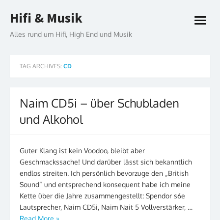
Skip
Hifi & Musik
to
open
content
menu
Alles rund um Hifi, High End und Musik
TAG ARCHIVES:
CD
Naim CD5i – über Schubladen
und Alkohol
Guter Klang ist kein Voodoo, bleibt aber
Geschmackssache! Und darüber lässt sich bekanntlich
endlos streiten. Ich persönlich bevorzuge den „British
Sound“ und entsprechend konsequent habe ich meine
Kette über die Jahre zusammengestellt: Spendor s6e
Lautsprecher, Naim CD5i, Naim Nait 5 Vollverstärker, …
Read More »