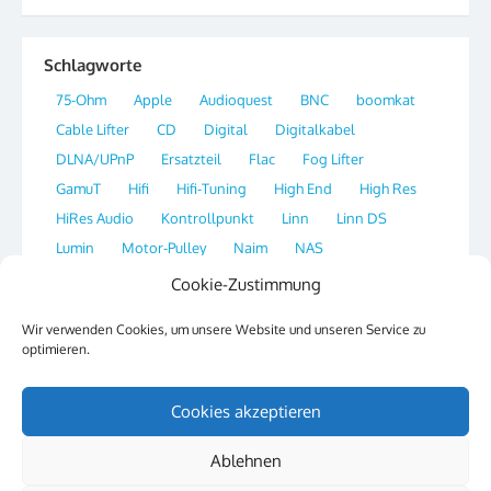
Schlagworte
75-Ohm
Apple
Audioquest
BNC
boomkat
Cable Lifter
CD
Digital
Digitalkabel
DLNA/UPnP
Ersatzteil
Flac
Fog Lifter
GamuT
Hifi
Hifi-Tuning
High End
High Res
HiRes Audio
Kontrollpunkt
Linn
Linn DS
Lumin
Motor-Pulley
Naim
NAS
Network Streamer
OS X
Plattenspieler
Player
Cookie-Zustimmung
Portal
Qobuz
Radio
Re-Clocking
Ripper
Wir verwenden Cookies, um unsere Website und unseren Service zu
Sirius
SSH
Streaming
Switch
Synology
optimieren.
Tag
Thorens
Tipp
Website
XLD
Cookies akzeptieren
Ablehnen
© 2026 Hifi & Musik