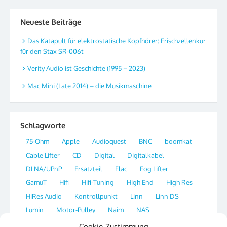
Neueste Beiträge
Das Katapult für elektrostatische Kopfhörer: Frischzellenkur
für den Stax SR-006t
Verity Audio ist Geschichte (1995 – 2023)
Mac Mini (Late 2014) – die Musikmaschine
Schlagworte
75-Ohm
Apple
Audioquest
BNC
boomkat
Cable Lifter
CD
Digital
Digitalkabel
DLNA/UPnP
Ersatzteil
Flac
Fog Lifter
GamuT
Hifi
Hifi-Tuning
High End
High Res
HiRes Audio
Kontrollpunkt
Linn
Linn DS
Lumin
Motor-Pulley
Naim
NAS
Network Streamer
OS X
Plattenspieler
Player
Cookie-Zustimmung