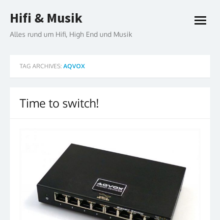
Skip
Hifi & Musik
to
open
content
menu
Alles rund um Hifi, High End und Musik
TAG ARCHIVES:
AQVOX
Time to switch!