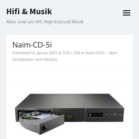
Skip
Hifi & Musik
to
open
content
menu
Alles rund um Hifi, High End und Musik
Naim-CD-5i
Published
14. Januar 2013
at
570 × 234
in
Naim CD5i – über
Schubladen und Alkohol