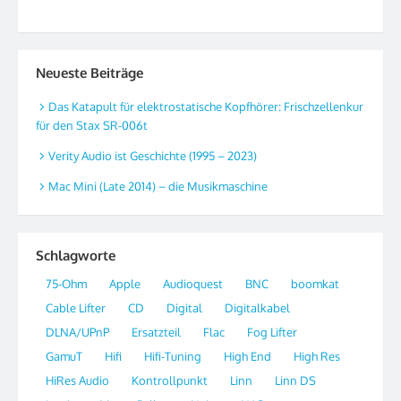
Neueste Beiträge
Das Katapult für elektrostatische Kopfhörer: Frischzellenkur
für den Stax SR-006t
Verity Audio ist Geschichte (1995 – 2023)
Mac Mini (Late 2014) – die Musikmaschine
Schlagworte
75-Ohm
Apple
Audioquest
BNC
boomkat
Cable Lifter
CD
Digital
Digitalkabel
DLNA/UPnP
Ersatzteil
Flac
Fog Lifter
GamuT
Hifi
Hifi-Tuning
High End
High Res
HiRes Audio
Kontrollpunkt
Linn
Linn DS