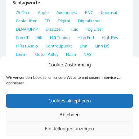
Schlagworte
75-Ohm
Apple
Audioquest
BNC
boomkat
Cable Lifter
CD
Digital
Digitalkabel
DLNA/UPnP
Ersatzteil
Flac
Fog Lifter
GamuT
Hifi
Hifi-Tuning
High End
High Res
HiRes Audio
Kontrollpunkt
Linn
Linn DS
Lumin
Motor-Pulley
Naim
NAS
Network Streamer
OS X
Plattenspieler
Player
Cookie-Zustimmung
Portal
Qobuz
Radio
Re-Clocking
Ripper
Wir verwenden Cookies, um unsere Website und unseren Service zu
Sirius
SSH
Streaming
Switch
Synology
optimieren.
Tag
Thorens
Tipp
Website
XLD
Cookies akzeptieren
Ablehnen
© 2026 Hifi & Musik
Powered by WordPress
/
Theme by Design Lab
Einstellungen anzeigen
Datenschutzerklärung
Cookie-Richtlinie (EU)
Impressum