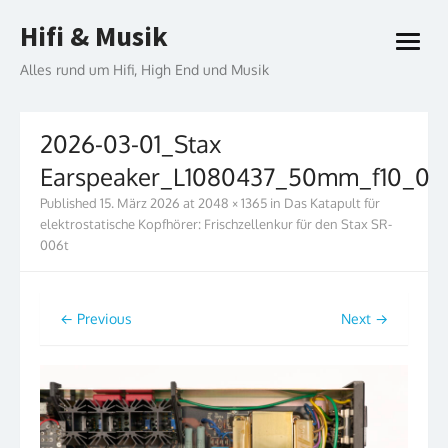
Skip
Hifi & Musik
to
open
content
menu
Alles rund um Hifi, High End und Musik
2026-03-01_Stax
Earspeaker_L1080437_50mm_f10_0
Published
15. März 2026
at
2048 × 1365
in
Das Katapult für
elektrostatische Kopfhörer: Frischzellenkur für den Stax SR-
006t
← Previous
Next →