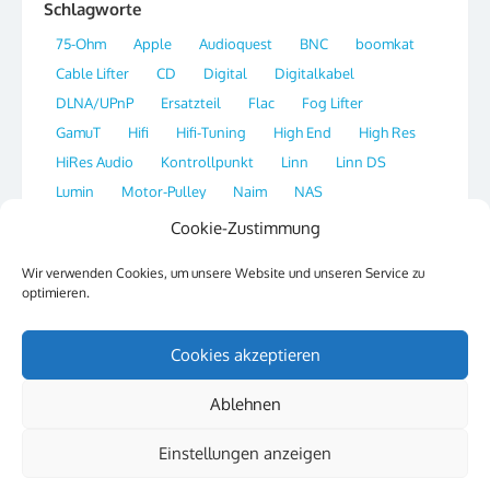
Schlagworte
75-Ohm
Apple
Audioquest
BNC
boomkat
Cable Lifter
CD
Digital
Digitalkabel
DLNA/UPnP
Ersatzteil
Flac
Fog Lifter
GamuT
Hifi
Hifi-Tuning
High End
High Res
HiRes Audio
Kontrollpunkt
Linn
Linn DS
Lumin
Motor-Pulley
Naim
NAS
Network Streamer
OS X
Plattenspieler
Player
Cookie-Zustimmung
Portal
Qobuz
Radio
Re-Clocking
Ripper
Wir verwenden Cookies, um unsere Website und unseren Service zu
Sirius
SSH
Streaming
Switch
Synology
optimieren.
Tag
Thorens
Tipp
Website
XLD
Cookies akzeptieren
Ablehnen
© 2026 Hifi & Musik
Powered by WordPress
/
Theme by Design Lab
Einstellungen anzeigen
Datenschutzerklärung
Cookie-Richtlinie (EU)
Impressum