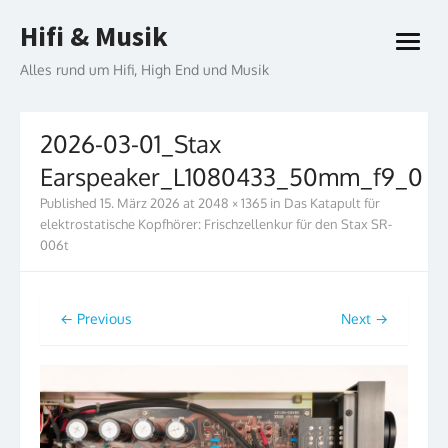
Skip
Hifi & Musik
to
open
content
menu
Alles rund um Hifi, High End und Musik
2026-03-01_Stax
Earspeaker_L1080433_50mm_f9_0
Published
15. März 2026
at
2048 × 1365
in
Das Katapult für
elektrostatische Kopfhörer: Frischzellenkur für den Stax SR-
006t
← Previous
Next →