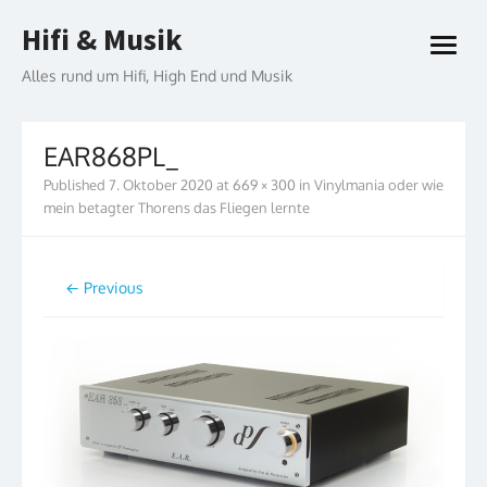
Skip
Hifi & Musik
to
open
content
menu
Alles rund um Hifi, High End und Musik
EAR868PL_
Published
7. Oktober 2020
at
669 × 300
in
Vinylmania oder wie
mein betagter Thorens das Fliegen lernte
← Previous