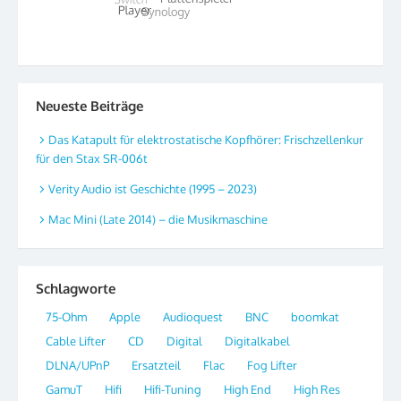
Neueste Beiträge
Das Katapult für elektrostatische Kopfhörer: Frischzellenkur
für den Stax SR-006t
Verity Audio ist Geschichte (1995 – 2023)
Mac Mini (Late 2014) – die Musikmaschine
Schlagworte
75-Ohm
Apple
Audioquest
BNC
boomkat
Cable Lifter
CD
Digital
Digitalkabel
DLNA/UPnP
Ersatzteil
Flac
Fog Lifter
GamuT
Hifi
Hifi-Tuning
High End
High Res