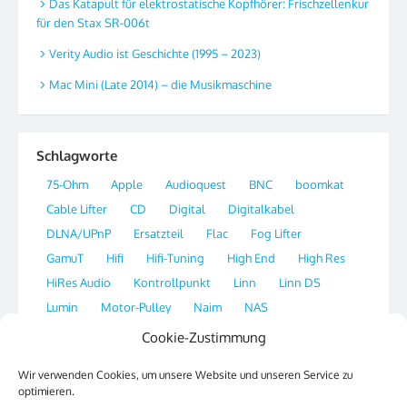
Das Katapult für elektrostatische Kopfhörer: Frischzellenkur
für den Stax SR-006t
Verity Audio ist Geschichte (1995 – 2023)
Mac Mini (Late 2014) – die Musikmaschine
Schlagworte
75-Ohm
Apple
Audioquest
BNC
boomkat
Cable Lifter
CD
Digital
Digitalkabel
DLNA/UPnP
Ersatzteil
Flac
Fog Lifter
GamuT
Hifi
Hifi-Tuning
High End
High Res
HiRes Audio
Kontrollpunkt
Linn
Linn DS
Lumin
Motor-Pulley
Naim
NAS
Network Streamer
OS X
Plattenspieler
Player
Cookie-Zustimmung
Portal
Qobuz
Radio
Re-Clocking
Ripper
Wir verwenden Cookies, um unsere Website und unseren Service zu
Sirius
SSH
Streaming
Switch
Synology
optimieren.
Tag
Thorens
Tipp
Website
XLD