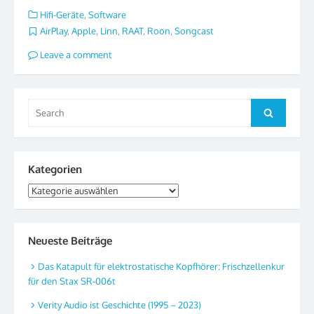
Hifi-Geräte
,
Software
AirPlay
,
Apple
,
Linn
,
RAAT
,
Roon
,
Songcast
Leave a comment
Search
Search
for:
Kategorien
Kategorien
Neueste Beiträge
Das Katapult für elektrostatische Kopfhörer: Frischzellenkur
für den Stax SR-006t
Verity Audio ist Geschichte (1995 – 2023)