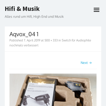
Skip
Hifi & Musik
to
open
content
menu
Alles rund um Hifi, High End und Musik
Aqvox_04 1
Published
7. April 2019
at
500 × 333
in
Switch für Audiophile
nochmals verbessert
Next →