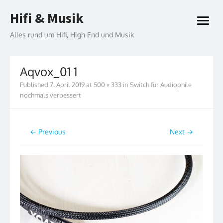
Skip
Hifi & Musik
to
open
content
menu
Alles rund um Hifi, High End und Musik
Aqvox_01 1
Published
7. April 2019
at
500 × 333
in
Switch für Audiophile
nochmals verbessert
← Previous
Next →