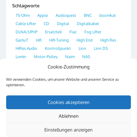
Schlagworte
75-Ohm
Apple
Audioquest
BNC
boomkat
Cable Lifter
CD
Digital
Digitalkabel
DLNA/UPnP
Ersatzteil
Flac
Fog Lifter
GamuT
Hifi
Hifi-Tuning
High End
High Res
HiRes Audio
Kontrollpunkt
Linn
Linn DS
Lumin
Motor-Pulley
Naim
NAS
Network Streamer
OS X
Plattenspieler
Player
Cookie-Zustimmung
Portal
Qobuz
Radio
Re-Clocking
Ripper
Wir verwenden Cookies, um unsere Website und unseren Service zu
Sirius
SSH
Streaming
Switch
Synology
optimieren.
Tag
Thorens
Tipp
Website
XLD
Cookies akzeptieren
Ablehnen
© 2026 Hifi & Musik
Powered by WordPress
/
Theme by Design Lab
Einstellungen anzeigen
Datenschutzerklärung
Cookie-Richtlinie (EU)
Impressum