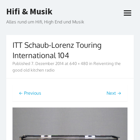
Skip
Hifi & Musik
to
open
content
menu
Alles rund um Hifi, High End und Musik
ITT Schaub-Lorenz Touring
International 104
Published
7. Dezember 2014
at
640 × 480
in
Reiventing the
good old kitchen radio
← Previous
Next →