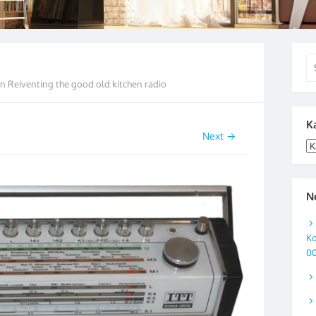
Se
for
in
Reiventing the good old kitchen radio
K
Next →
Ka
N
Ko
0