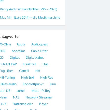
06t
Verity Audio ist Geschichte (1995 – 2023)
Mac Mini (Late 2014) – die Musikmaschine
chlagworte
75-Ohm
Apple
Audioquest
BNC
boomkat
Cable Lifter
CD
Digital
Digitalkabel
DLNA/UPnP
Ersatzteil
Flac
Fog Lifter
GamuT
Hifi
Hifi-Tuning
High End
High Res
HiRes Audio
Kontrollpunkt
Linn
Linn DS
Lumin
Motor-Pulley
Naim
NAS
Network Streamer
OS X
Plattenspieler
Player