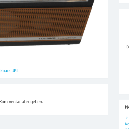
ckback URL
.
 Kommentar abzugeben.
N
Ko