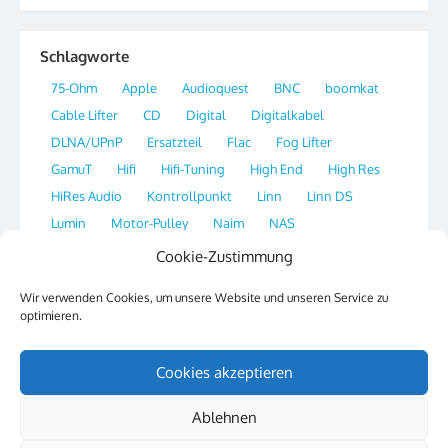
Schlagworte
75-Ohm
Apple
Audioquest
BNC
boomkat
Cable Lifter
CD
Digital
Digitalkabel
DLNA/UPnP
Ersatzteil
Flac
Fog Lifter
GamuT
Hifi
Hifi-Tuning
High End
High Res
HiRes Audio
Kontrollpunkt
Linn
Linn DS
Lumin
Motor-Pulley
Naim
NAS
Network Streamer
OS X
Plattenspieler
Player
Cookie-Zustimmung
Portal
Qobuz
Radio
Re-Clocking
Ripper
Wir verwenden Cookies, um unsere Website und unseren Service zu
Sirius
SSH
Streaming
Switch
Synology
optimieren.
Tag
Thorens
Tipp
Website
XLD
Cookies akzeptieren
Ablehnen
© 2026 Hifi & Musik