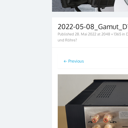
2022-05-08_Gamut_D
Published
28. Mai 2022
at
2048 × 1365
in
D
und Röhre?
← Previous