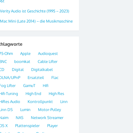
06t
Verity Audio ist Geschichte (1995 – 2023)
Mac Mini (Late 2014) – die Musikmaschine
chlagworte
75-Ohm
Apple
Audioquest
BNC
boomkat
Cable Lifter
CD
Digital
Digitalkabel
DLNA/UPnP
Ersatzteil
Flac
Fog Lifter
GamuT
Hifi
Hifi-Tuning
High End
High Res
HiRes Audio
Kontrollpunkt
Linn
Linn DS
Lumin
Motor-Pulley
Naim
NAS
Network Streamer
OS X
Plattenspieler
Player