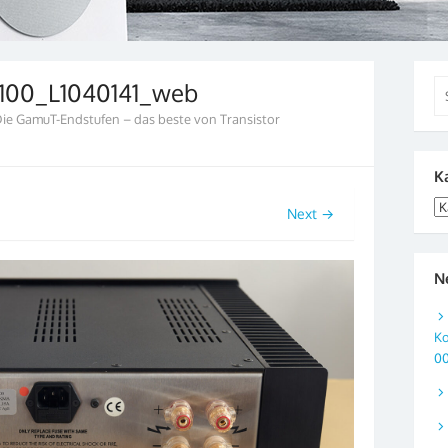
100_L1040141_web
Se
for
ie GamuT-Endstufen – das beste von Transistor
K
Ka
Next →
N
Ko
0