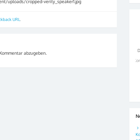
tent/uploads/cropped-verity_speaker1.jpg
ckback URL
.
 Kommentar abzugeben.
N
Ko