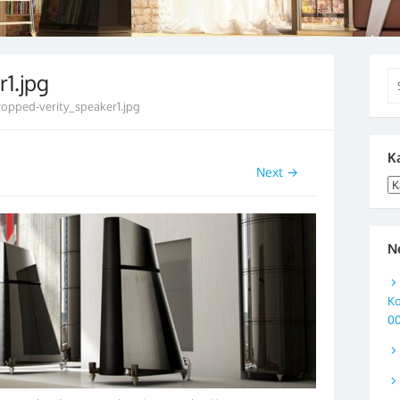
1.jpg
Se
for
ropped-verity_speaker1.jpg
K
Next →
Ka
N
Ko
0