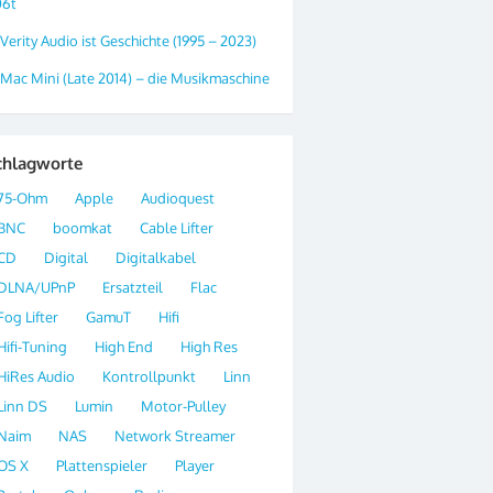
06t
Verity Audio ist Geschichte (1995 – 2023)
Mac Mini (Late 2014) – die Musikmaschine
chlagworte
75-Ohm
Apple
Audioquest
BNC
boomkat
Cable Lifter
CD
Digital
Digitalkabel
DLNA/UPnP
Ersatzteil
Flac
Fog Lifter
GamuT
Hifi
Hifi-Tuning
High End
High Res
HiRes Audio
Kontrollpunkt
Linn
Linn DS
Lumin
Motor-Pulley
Naim
NAS
Network Streamer
OS X
Plattenspieler
Player