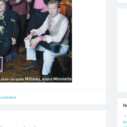
a comment
.
N
Ko