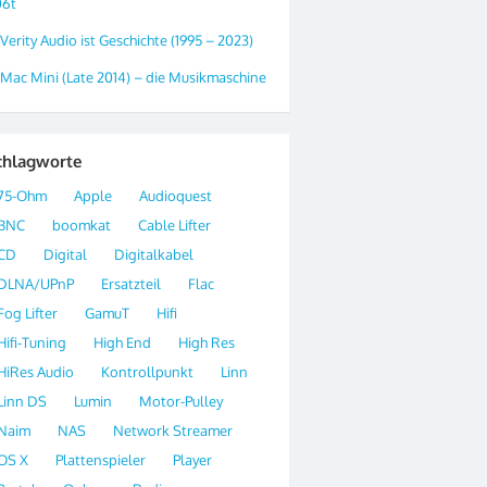
06t
Verity Audio ist Geschichte (1995 – 2023)
Mac Mini (Late 2014) – die Musikmaschine
chlagworte
75-Ohm
Apple
Audioquest
BNC
boomkat
Cable Lifter
CD
Digital
Digitalkabel
DLNA/UPnP
Ersatzteil
Flac
Fog Lifter
GamuT
Hifi
Hifi-Tuning
High End
High Res
HiRes Audio
Kontrollpunkt
Linn
Linn DS
Lumin
Motor-Pulley
Naim
NAS
Network Streamer
OS X
Plattenspieler
Player