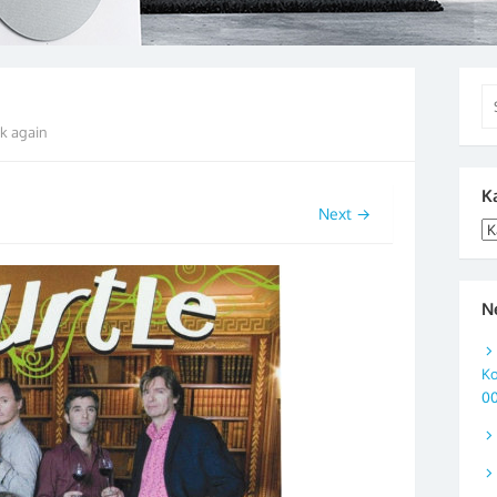
Se
for
k again
K
Next →
Ka
N
Ko
0