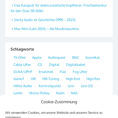
Das Katapult für elektrostatische Kopfhörer: Frischzellenkur
für den Stax SR-006t
Verity Audio ist Geschichte (1995 – 2023)
Mac Mini (Late 2014) – die Musikmaschine
Schlagworte
75-Ohm
Apple
Audioquest
BNC
boomkat
Cable Lifter
CD
Digital
Digitalkabel
DLNA/UPnP
Ersatzteil
Flac
Fog Lifter
GamuT
Hifi
Hifi-Tuning
High End
High Res
HiRes Audio
Kontrollpunkt
Linn
Linn DS
Lumin
Motor-Pulley
Naim
NAS
Network Streamer
OS X
Plattenspieler
Player
Cookie-Zustimmung
Portal
Qobuz
Radio
Re-Clocking
Ripper
Wir verwenden Cookies, um unsere Website und unseren Service zu
Sirius
SSH
Streaming
Switch
Synology
optimieren.