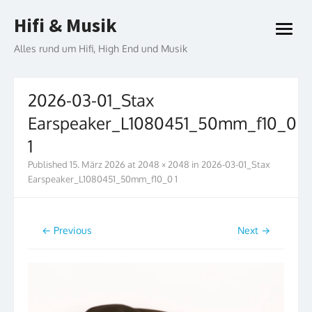
Skip
Hifi & Musik
to
open
content
menu
Alles rund um Hifi, High End und Musik
2026-03-01_Stax
Earspeaker_L1080451_50mm_f10_0
1
Published
15. März 2026
at
2048 × 2048
in
2026-03-01_Stax
Earspeaker_L1080451_50mm_f10_0 1
← Previous
Next →