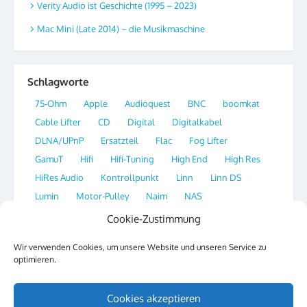
Verity Audio ist Geschichte (1995 – 2023)
Mac Mini (Late 2014) – die Musikmaschine
Schlagworte
75-Ohm
Apple
Audioquest
BNC
boomkat
Cable Lifter
CD
Digital
Digitalkabel
DLNA/UPnP
Ersatzteil
Flac
Fog Lifter
GamuT
Hifi
Hifi-Tuning
High End
High Res
HiRes Audio
Kontrollpunkt
Linn
Linn DS
Lumin
Motor-Pulley
Naim
NAS
Network Streamer
OS X
Plattenspieler
Player
Cookie-Zustimmung
Portal
Qobuz
Radio
Re-Clocking
Ripper
Wir verwenden Cookies, um unsere Website und unseren Service zu
Sirius
SSH
Streaming
Switch
Synology
optimieren.
Tag
Thorens
Tipp
Website
XLD
Cookies akzeptieren