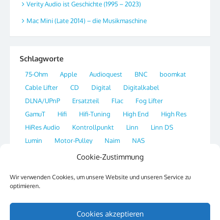
Verity Audio ist Geschichte (1995 – 2023)
Mac Mini (Late 2014) – die Musikmaschine
Schlagworte
75-Ohm
Apple
Audioquest
BNC
boomkat
Cable Lifter
CD
Digital
Digitalkabel
DLNA/UPnP
Ersatzteil
Flac
Fog Lifter
GamuT
Hifi
Hifi-Tuning
High End
High Res
HiRes Audio
Kontrollpunkt
Linn
Linn DS
Lumin
Motor-Pulley
Naim
NAS
Network Streamer
OS X
Plattenspieler
Player
Cookie-Zustimmung
Portal
Qobuz
Radio
Re-Clocking
Ripper
Wir verwenden Cookies, um unsere Website und unseren Service zu
Sirius
SSH
Streaming
Switch
Synology
optimieren.
Tag
Thorens
Tipp
Website
XLD
Cookies akzeptieren